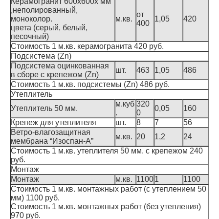
Керамогранит 600х600х мм
,неполированный,
от
моноколор.
м.кв.
1,05
420
400
цвета (серый, белый,
песочный)
Стоимость 1 м.кв. керамогранита 420 руб.
Подсистема (Zn)
Подсистема оцинкованная
шт.
463
1,05
486
в сборе с крепежом (Zn)
Стоимость 1 м.кв. подсистемы (Zn) 486 руб.
Утеплитель
м.куб
320
Утеплитель 50 мм.
0,05
160
.
0
Крепеж для утеплителя
шт.
8
7
56
Ветро-влагозащитная
м.кв.
20
1,2
24
мембрана “Изоспан-А”
Стоимость 1 м.кв. утеплителя 50 мм. с крепежом 240
руб.
Монтаж
Монтаж
м.кв.
1100
1
1100
Стоимость 1 м.кв. монтажных работ (с утеплением 50
мм) 1100 руб.
Стоимость 1 м.кв. монтажных работ (без утепления)
970 руб.