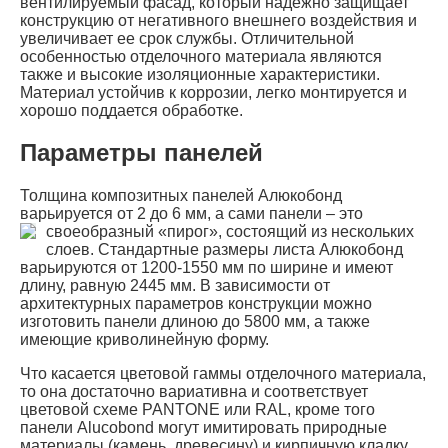
вентилируемый фасад, который надежно защищает
конструкцию от негативного внешнего воздействия и
увеличивает ее срок службы. Отличительной
особенностью отделочного материала являются
также и высокие изоляционные характеристики.
Материал устойчив к коррозии, легко монтируется и
хорошо поддается обработке.
Параметры панелей
Толщина композитных панелей Алюкобонд
варьируется от 2 до 6 мм, а сами панели – это
своеобразный «пирог»,
состоящий из нескольких
слоев. Стандартные размеры листа Алюкобонд
варьируются от 1200-1550 мм по ширине и имеют
длину, равную 2445 мм. В зависимости от
архитектурных параметров конструкции можно
изготовить панели длиною до 5800 мм, а также
имеющие криволинейную форму.
Что касается цветовой гаммы отделочного материала,
то она достаточно вариативна и соответствует
цветовой схеме PANTONE или RAL, кроме того
панели Alucobond могут имитировать природные
материалы (камень, древесину) и кирпичную кладку.