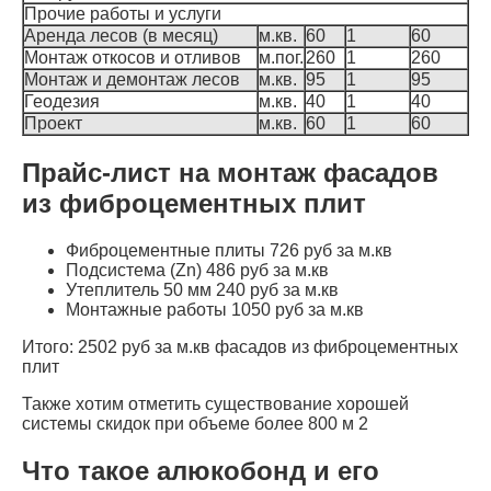
Прочие работы и услуги
Аренда лесов (в месяц)
м.кв.
60
1
60
Монтаж откосов и отливов
м.пог.
260
1
260
Монтаж и демонтаж лесов
м.кв.
95
1
95
Геодезия
м.кв.
40
1
40
Проект
м.кв.
60
1
60
Прайс-лист на монтаж фасадов
из фиброцементных плит
Фиброцементные плиты 726 руб за м.кв
Подсистема (Zn) 486 руб за м.кв
Утеплитель 50 мм 240 руб за м.кв
Монтажные работы 1050 руб за м.кв
Итого: 2502 руб за м.кв фасадов из фиброцементных
плит
Также хотим отметить существование хорошей
системы скидок при объеме более 800 м 2
Что такое алюкобонд и его