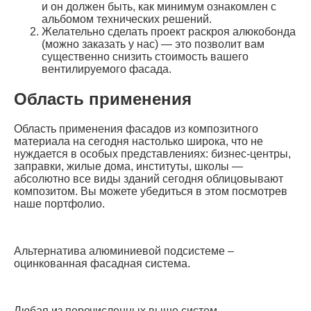
Из композитных панелей
Композитные панели имеют больший функционал,
поскольку обладают целым рядом преимуществ.
вентилируемый фасад из композитных панелей
легче любых других аналогов
богатство дизайнерских решений; композитные
панели — гибкий материал, например, им можно
облицовывать круглые колонны
и, наконец, вандалоустойчивость и
ремонтопригодность позволит существенно
снизить издержки по эксплуатации и
поддержанию в порядке вашего фасада
Изготавливается вентилируемая фасадная система
из композитных алюминиевых панелей (их часто
называют алюкобондом) и подсистемы.
Алюкобонд может быть смонтирован как на
алюминиевую систему так и на оцинкованную, но
разница в цене тут не большая (алюминиевая от 450
р. м 2 , оцинковка от 350 р. м 2 ), а срок службы
алюминиевой системы значительно выше. Выбор в