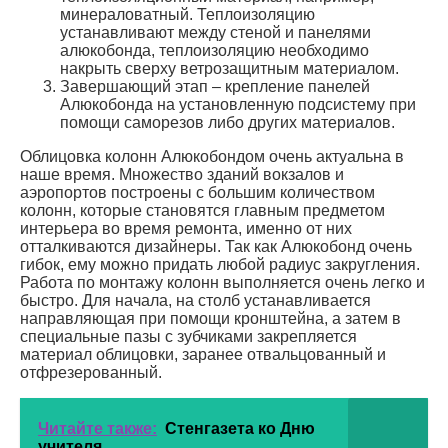
минераловатный. Теплоизоляцию
устанавливают между стеной и панелями
алюкобонда, теплоизоляцию необходимо
накрыть сверху ветрозащитным материалом.
Завершающий этап – крепление панелей
Алюкобонда на установленную подсистему при
помощи саморезов либо других материалов.
Облицовка колонн Алюкобондом очень актуальна в
наше время. Множество зданий вокзалов и
аэропортов построены с большим количеством
колонн, которые становятся главным предметом
интерьера во время ремонта, именно от них
отталкиваются дизайнеры. Так как Алюкобонд очень
гибок, ему можно придать любой радиус закругления.
Работа по монтажу колонн выполняется очень легко и
быстро. Для начала, на столб устанавливается
направляющая при помощи кронштейна, а затем в
специальные пазы с зубчиками закрепляется
материал облицовки, заранее отвальцованный и
отфрезерованный.
Читайте также:
Стенгазета ко Дню
учителя