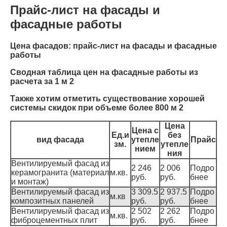
Прайс-лист на фасады и
фасадные работы
Цена фасадов: прайс-лист на фасады и фасадные
работы
Сводная таблица цен на фасадные работы из
расчета за 1 м 2
Также хотим отметить существование хорошей
системы скидок при объеме более 800 м 2
Цена
Цена с
Ед.и
без
вид фасада
утепле
Прайс
зм.
утепле
нием
ния
Вентилируемый фасад из
2 246
2 006
Подро
керамогранита (материал
м.кв.
руб.
руб.
бнее
и монтаж)
Вентилируемый фасад из
3 309.5
2 937.5
Подро
м.кв
композитных панелей
руб.
руб.
бнее
Вентилируемый фасад из
2 502
2 262
Подро
м.кв.
фиброцементных плит
руб.
руб.
бнее