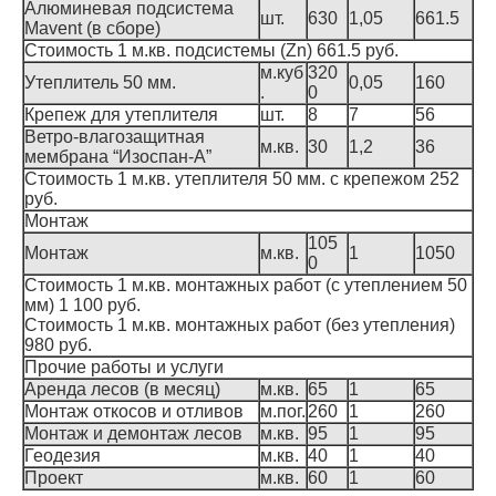
Алюминевая подсистема
шт.
630
1,05
661.5
Mavent (в сборе)
Стоимость 1 м.кв. подсистемы (Zn) 661.5 руб.
м.куб
320
Утеплитель 50 мм.
0,05
160
.
0
Крепеж для утеплителя
шт.
8
7
56
Ветро-влагозащитная
м.кв.
30
1,2
36
мембрана “Изоспан-А”
Стоимость 1 м.кв. утеплителя 50 мм. с крепежом 252
руб.
Монтаж
105
Монтаж
м.кв.
1
1050
0
Стоимость 1 м.кв. монтажных работ (с утеплением 50
мм) 1 100 руб.
Стоимость 1 м.кв. монтажных работ (без утепления)
980 руб.
Прочие работы и услуги
Аренда лесов (в месяц)
м.кв.
65
1
65
Монтаж откосов и отливов
м.пог.
260
1
260
Монтаж и демонтаж лесов
м.кв.
95
1
95
Геодезия
м.кв.
40
1
40
Проект
м.кв.
60
1
60