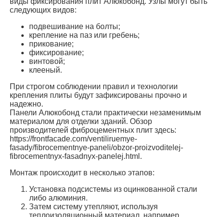
виды фиксирования плит Алюкобонд. Узлы могут быть
следующих видов:
подвешивание на болты;
крепление на паз или гребень;
прикование;
фиксирование;
винтовой;
клееный.
При строгом соблюдении правил и технологии
крепления плиты будут зафиксированы прочно и
надежно.
Панели Алюкобонд стали практически незаменимым
материалом для отделки зданий. Обзор
производителей фиброцементных плит здесь:
https://frontfacade.com/ventiliruemye-
fasady/fibrocementnye-paneli/obzor-proizvoditelej-
fibrocementnyx-fasadnyx-panelej.html.
Монтаж происходит в несколько этапов:
Установка подсистемы из оцинкованной стали
либо алюминия.
Затем систему утепляют, используя
теплоизоляционный материал, например,