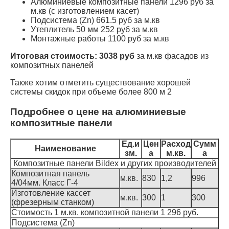
Алюминиевые композитные панели 1296 руб за
м.кв (с изготовлением касет)
Подсистема (Zn) 661.5 руб за м.кв
Утеплитель 50 мм 252 руб за м.кв
Монтажные работы 1100 руб за м.кв
Итоговая стоимость: 3038 руб
за м.кв фасадов из
композитных панелей
Также хотим отметить существование хорошей
системы скидок при объеме более 800 м 2
Подробнее о цене на алюминиевые
композитные панели
Ед.и
Цен
Расход
Сумм
Наименование
зм.
а
м.кв.
а
Композитные панели Bildex и других производителей
Композитная панель
м.кв.
830
1,2
996
4/04мм. Класс Г-4
Изготовление кассет
м.кв.
300
1
300
(фрезерным станком)
Стоимость 1 м.кв. композитной панели 1 296 руб.
Подсистема (Zn)