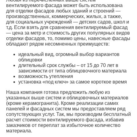
любом случае за вами!
Цена вентилируемых фасадов из алюкобонда зависит
и от используемых панелей:
Универсальная панель ALcodome обходится в
среднем от 1030 р. за 1 м 2
Огнеупорная Grossbond FP — от 1120 р. за 1 м 2
Панель премиум класса Grossbond FP,
оснащенная огнестойким сердечником имеет
огнестойкий сердечник
Основной нюанс с композитными панелями это то, что
для монтажа используется не лист алюкобонда как
таковой, а так называемая кассета — лист загибается
по краям и фиксируется.
Монтаж должен осуществлять человек, у
которого есть фрезерный станок по алюкобонду,
и он должен быть, как минимум ознакомлен с
альбомом технических решений.
Желательно сделать проект раскроя алюкобонда
(можно заказать у нас) — это позволит вам
существенно снизить стоимость вашего
вентилируемого фасада.