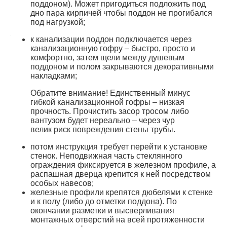
поддоном). Может пригодиться подложить под
дно пара кирпичей чтобы поддон не прогибался
под нагрузкой;
к канализации поддон подключается через
канализационную гофру – быстро, просто и
комфортно, затем щели между душевым
поддоном и полом закрываются декоративными
накладками;
Обратите внимание! Единственный минус
гибкой канализационной гофры – низкая
прочность. Прочистить засор тросом либо
вантузом будет нереально – через чур
велик риск повреждения стены трубы.
потом инструкция требует перейти к установке
стенок. Неподвижная часть стеклянного
ограждения фиксируется в железном профиле, а
распашная дверца крепится к ней посредством
особых навесов;
железные профили крепятся дюбелями к стенке
и к полу (либо до отметки поддона). По
окончании разметки и высверливания
монтажных отверстий на всей протяженности