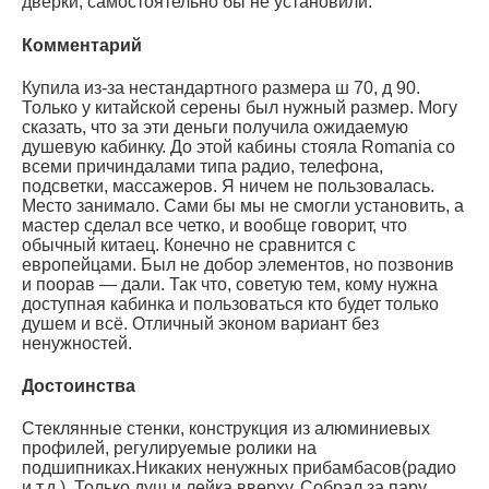
дверки, самостоятельно бы не установили.
Комментарий
Купила из-за нестандартного размера ш 70, д 90.
Только у китайской серены был нужный размер. Могу
сказать, что за эти деньги получила ожидаемую
душевую кабинку. До этой кабины стояла Romania со
всеми причиндалами типа радио, телефона,
подсветки, массажеров. Я ничем не пользовалась.
Место занимало. Сами бы мы не смогли установить, а
мастер сделал все четко, и вообще говорит, что
обычный китаец. Конечно не сравнится с
европейцами. Был не добор элементов, но позвонив
и поорав — дали. Так что, советую тем, кому нужна
доступная кабинка и пользоваться кто будет только
душем и всё. Отличный эконом вариант без
ненужностей.
Достоинства
Стеклянные стенки, конструкция из алюминиевых
профилей, регулируемые ролики на
подшипниках.Никаких ненужных прибамбасов(радио
и т.д.). Только душ и лейка вверху. Собрал за пару