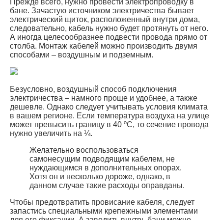
Прежде всего, нужно провести электропроводку в
бане. Зачастую источником электричества бывает
электрический щиток, расположенный внутри дома,
следовательно, кабель нужно будет протянуть от него.
А иногда целесообразнее подвести провода прямо от
столба. Монтаж кабелей можно производить двумя
способами – воздушным и подземным.
Безусловно, воздушный способ подключения
электричества – намного проще и удобнее, а также
дешевле. Однако следует учитывать условия климата
в вашем регионе. Если температура воздуха на улице
может превысить границу в 40 ºС, то сечение провода
нужно увеличить на ¼.
Желательно воспользоваться
самонесущим подводящим кабелем, не
нуждающимся в дополнительных опорах.
Хотя он и несколько дороже, однако, в
данном случае такие расходы оправданы.
Чтобы предотвратить провисание кабеля, следует
запастись специальными крепежными элементами
для его фиксации. А заводить внутрь бани можно